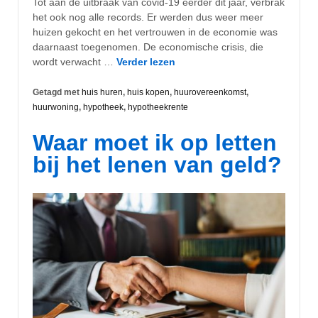
Tot aan de uitbraak van covid-19 eerder dit jaar, verbrak
het ook nog alle records. Er werden dus weer meer
huizen gekocht en het vertrouwen in de economie was
daarnaast toegenomen. De economische crisis, die
wordt verwacht …
Verder lezen
Getagd met
huis huren
,
huis kopen
,
huurovereenkomst
,
huurwoning
,
hypotheek
,
hypotheekrente
Waar moet ik op letten
bij het lenen van geld?