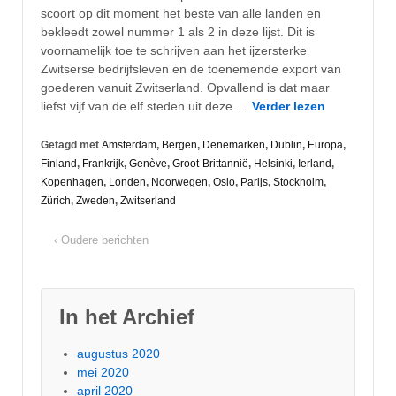
scoort op dit moment het beste van alle landen en
bekleedt zowel nummer 1 als 2 in deze lijst. Dit is
voornamelijk toe te schrijven aan het ijzersterke
Zwitserse bedrijfsleven en de toenemende export van
goederen vanuit Zwitserland. Opvallend is dat maar
liefst vijf van de elf steden uit deze …
Verder lezen
Getagd met
Amsterdam
,
Bergen
,
Denemarken
,
Dublin
,
Europa
,
Finland
,
Frankrijk
,
Genève
,
Groot-Brittannië
,
Helsinki
,
Ierland
,
Kopenhagen
,
Londen
,
Noorwegen
,
Oslo
,
Parijs
,
Stockholm
,
Zürich
,
Zweden
,
Zwitserland
‹ Oudere berichten
In het Archief
augustus 2020
mei 2020
april 2020