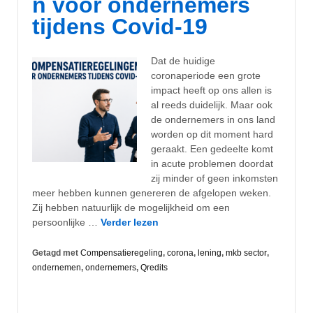
n voor ondernemers
tijdens Covid-19
Dat de huidige
coronaperiode een grote
impact heeft op ons allen is
al reeds duidelijk. Maar ook
de ondernemers in ons land
worden op dit moment hard
geraakt. Een gedeelte komt
in acute problemen doordat
zij minder of geen inkomsten
meer hebben kunnen genereren de afgelopen weken.
Zij hebben natuurlijk de mogelijkheid om een
persoonlijke …
Verder lezen
Getagd met
Compensatieregeling
,
corona
,
lening
,
mkb sector
,
ondernemen
,
ondernemers
,
Qredits