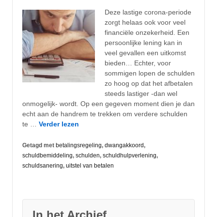
Deze lastige corona-periode
zorgt helaas ook voor veel
financiële onzekerheid. Een
persoonlijke lening kan in
veel gevallen een uitkomst
bieden… Echter, voor
sommigen lopen de schulden
zo hoog op dat het afbetalen
steeds lastiger -dan wel
onmogelijk- wordt. Op een gegeven moment dien je dan
echt aan de handrem te trekken om verdere schulden
te …
Verder lezen
Getagd met
betalingsregeling
,
dwangakkoord
,
schuldbemiddeling
,
schulden
,
schuldhulpverlening
,
schuldsanering
,
uitstel van betalen
In het Archief