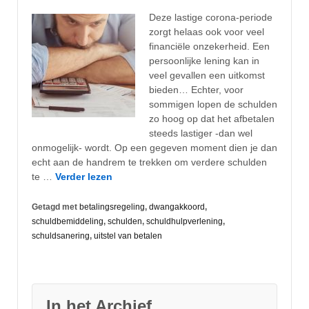
Deze lastige corona-periode
zorgt helaas ook voor veel
financiële onzekerheid. Een
persoonlijke lening kan in
veel gevallen een uitkomst
bieden… Echter, voor
sommigen lopen de schulden
zo hoog op dat het afbetalen
steeds lastiger -dan wel
onmogelijk- wordt. Op een gegeven moment dien je dan
echt aan de handrem te trekken om verdere schulden
te …
Verder lezen
Getagd met
betalingsregeling
,
dwangakkoord
,
schuldbemiddeling
,
schulden
,
schuldhulpverlening
,
schuldsanering
,
uitstel van betalen
In het Archief