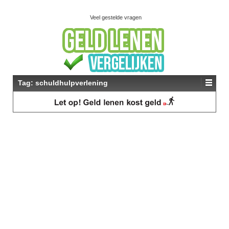
Veel gestelde vragen
Tag:
schuldhulpverlening