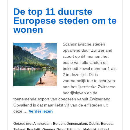
De top 11 duurste
Europese steden om te
wonen
Scandinavische steden
opvallend duur Zwitserland
scoort op dit moment het
beste van alle landen en
bekleedt zowel nummer 1 als
2 in deze lijst. Dit is
voornamelijk toe te schrijven
aan het ijzersterke Zwitserse
bedrijfsleven en de
toenemende export van goederen vanuit Zwitserland.
Opvallend is dat maar liefst vijf van de elf steden uit
deze …
Verder lezen
Getagd met
Amsterdam
,
Bergen
,
Denemarken
,
Dublin
,
Europa
,
Finland
,
Frankrijk
,
Genève
,
Groot-Brittannië
,
Helsinki
,
Ierland
,