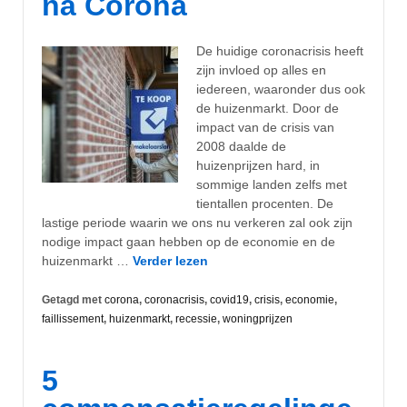
ná Corona
De huidige coronacrisis heeft
zijn invloed op alles en
iedereen, waaronder dus ook
de huizenmarkt. Door de
impact van de crisis van
2008 daalde de
huizenprijzen hard, in
sommige landen zelfs met
tientallen procenten. De
lastige periode waarin we ons nu verkeren zal ook zijn
nodige impact gaan hebben op de economie en de
huizenmarkt …
Verder lezen
Getagd met
corona
,
coronacrisis
,
covid19
,
crisis
,
economie
,
faillissement
,
huizenmarkt
,
recessie
,
woningprijzen
5