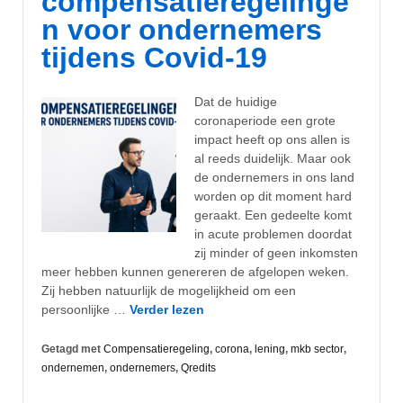
compensatieregelinge
n voor ondernemers
tijdens Covid-19
Dat de huidige
coronaperiode een grote
impact heeft op ons allen is
al reeds duidelijk. Maar ook
de ondernemers in ons land
worden op dit moment hard
geraakt. Een gedeelte komt
in acute problemen doordat
zij minder of geen inkomsten
meer hebben kunnen genereren de afgelopen weken.
Zij hebben natuurlijk de mogelijkheid om een
persoonlijke …
Verder lezen
Getagd met
Compensatieregeling
,
corona
,
lening
,
mkb sector
,
ondernemen
,
ondernemers
,
Qredits