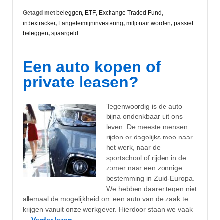
Getagd met
beleggen
,
ETF
,
Exchange Traded Fund
,
indextracker
,
Langetermijninvestering
,
miljonair worden
,
passief
beleggen
,
spaargeld
Een auto kopen of
private leasen?
Tegenwoordig is de auto
bijna ondenkbaar uit ons
leven. De meeste mensen
rijden er dagelijks mee naar
het werk, naar de
sportschool of rijden in de
zomer naar een zonnige
bestemming in Zuid-Europa.
We hebben daarentegen niet
allemaal de mogelijkheid om een auto van de zaak te
krijgen vanuit onze werkgever. Hierdoor staan we vaak
…
Verder lezen